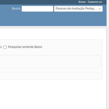
Entrar
Cadastre-se
Pareces de Avaliação Pedagógica
Busca
:
as
Pesquisar somente títulos